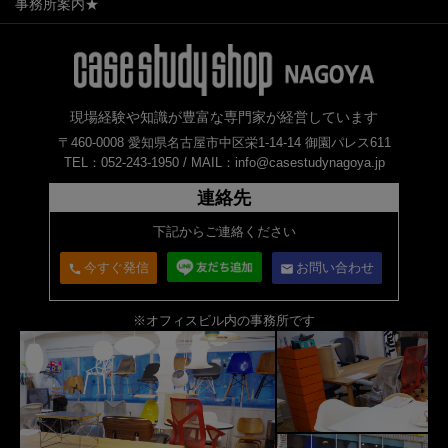
事務所案内★
現場経験や知識が豊富な専門家が経営しています
〒460-0008 愛知県名古屋市中区栄1-14-14 御園パレス611
TEL：052-243-1950 /
MAIL：info@casestudynagoya.jp
連絡先
下記からご連絡ください
今すぐ発信
お問い合わせ
call
email
※オフィスビル内の事務所です