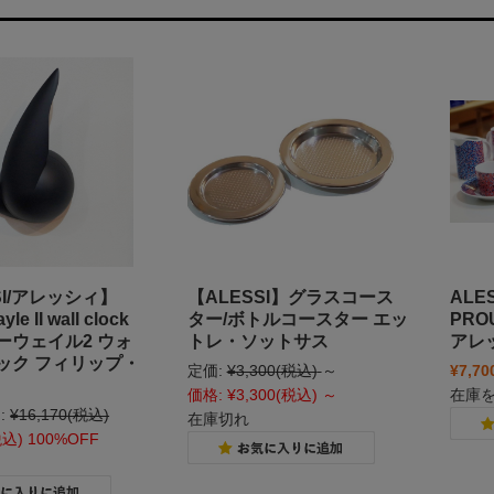
SI/アレッシィ】
【ALESSI】グラスコース
ALE
yle II wall clock
ター/ボトルコースター エッ
PR
ーウェイル2 ウォ
トレ・ソットサス
アレ
ック フィリップ・
定価:
¥3,300
(税込)
～
¥7,70
価格:
¥3,300
(税込)
～
在庫
:
¥16,170
(税込)
在庫切れ
税込)
100%OFF