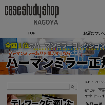
TOP
お店につい
TOP
ALESS
表示切替：
7件中1件～7
商品一覧