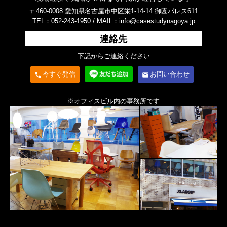
〒460-0008 愛知県名古屋市中区栄1-14-14 御園パレス611
TEL：052-243-1950 /
MAIL：info@casestudynagoya.jp
連絡先
下記からご連絡ください
今すぐ発信
お問い合わせ
call
email
※オフィスビル内の事務所です