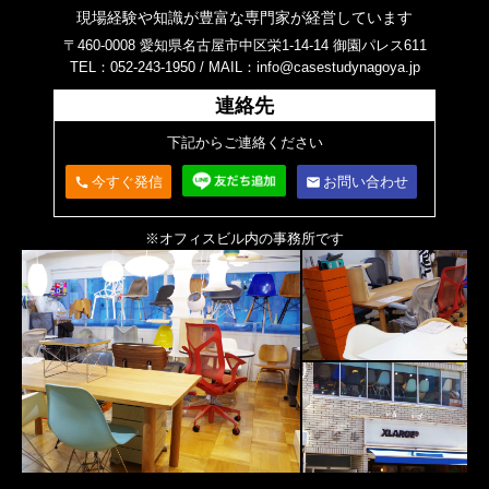
現場経験や知識が豊富な専門家が経営しています
〒460-0008 愛知県名古屋市中区栄1-14-14 御園パレス611
TEL：052-243-1950 /
MAIL：info@casestudynagoya.jp
連絡先
下記からご連絡ください
今すぐ発信
お問い合わせ
call
email
※オフィスビル内の事務所です