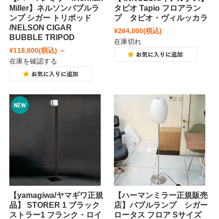
Miller】ネルソンバブルラ
タピオ Tapio フロアラン
ンプ シガー トリポッド
プ タピオ・ヴィルッカラ
/NELSON CIGAR
¥264,000
(税込)
BUBBLE TRIPOD
在庫切れ
¥118,800
(税込)
～
在庫を確認する
【yamagiwa/ヤマギワ正規
【ハーマンミラー正規販売
品】 STORER 1 ブラック
店】バブルランプ シガー
ストラー1 フランク・ロイ
ロータス フロア Sサイズ