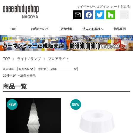
マイページへログイン
カートをみる
TOP
お店について
店舗情報
法人のお客様へ
納品事例
TOP
ライト / ランプ
フロアライト
表示切替：
並び順：
26件中1件～26件を表示
商品一覧