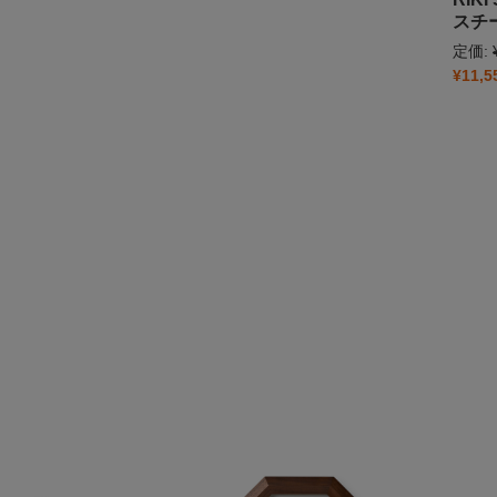
スチ
定価:
¥11,5