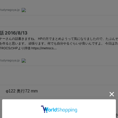
φ122 奥行72 mm
純銅,スチール、ABS樹脂、ガラス
秒針はありません、アラーム機能もありません、スタンド