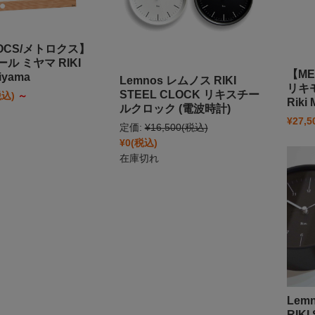
OCS/メトロクス】
ル ミヤマ RIKI
【ME
Miyama
Lemnos レムノス RIKI
リキ
STEEL CLOCK リキスチー
税込)
～
Riki
ルクロック (電波時計)
¥27,5
定価:
¥16,500
(税込)
¥0
(税込)
在庫切れ
Lem
RIKI