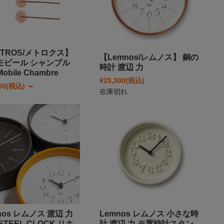
TROS/メトロクス】
【Lemnos/レムノス】 銅の
モビール シャンブル
時計 渡辺 力
 Mobile Chambre
¥25,300
(税込)
00
(税込)
～
在庫切れ
nos レムノス 渡辺 力
Lemnos レムノス 小さな時
 STEEL CLOCK リキ
計 渡辺 力 ※置時計スタン