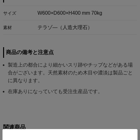
W600×D600×H400 mm 70kg
サイズ
テラゾ―（人造大理石）
素材
商品の備考と注意点
製造上の都合により細かいスリ跡やチップなどがある場
合がございます。天然素材のため木目や濃淡は製品ごと
に異なります。
在庫ありになっていても受注生産品です。
関連商品