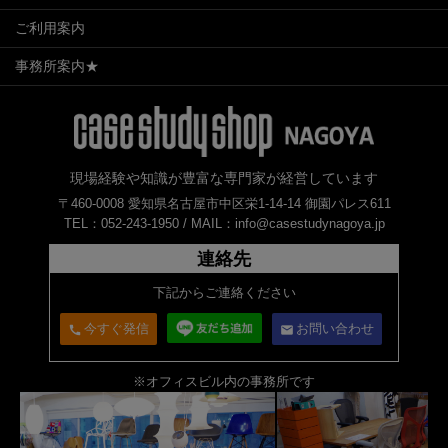
ご利用案内
事務所案内★
現場経験や知識が豊富な専門家が経営しています
〒460-0008 愛知県名古屋市中区栄1-14-14 御園パレス611
TEL：052-243-1950 /
MAIL：info@casestudynagoya.jp
連絡先
下記からご連絡ください
今すぐ発信
お問い合わせ
call
email
※オフィスビル内の事務所です