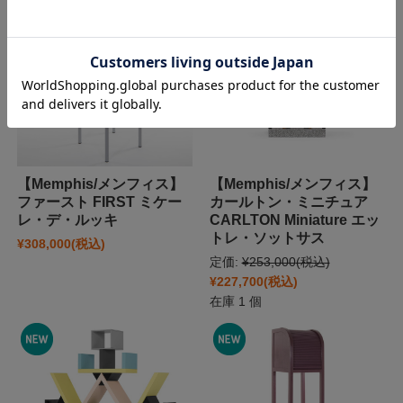
【Memphis/メンフィス】
【Memphis/メンフィス】
ファースト FIRST ミケー
カールトン・ミニチュア
レ・デ・ルッキ
CARLTON Miniature エッ
トレ・ソットサス
¥308,000
(税込)
定価:
¥253,000
(税込)
¥227,700
(税込)
在庫 1 個