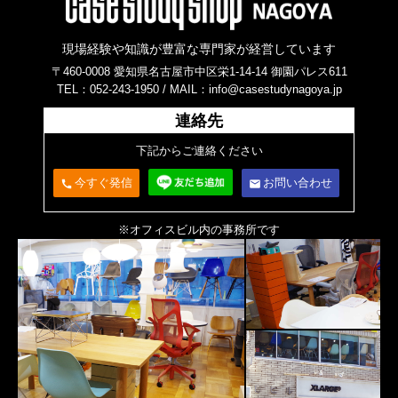
現場経験や知識が豊富な専門家が経営しています
〒460-0008 愛知県名古屋市中区栄1-14-14 御園パレス611
TEL：052-243-1950 /
MAIL：info@casestudynagoya.jp
連絡先
下記からご連絡ください
今すぐ発信
お問い合わせ
call
email
※オフィスビル内の事務所です