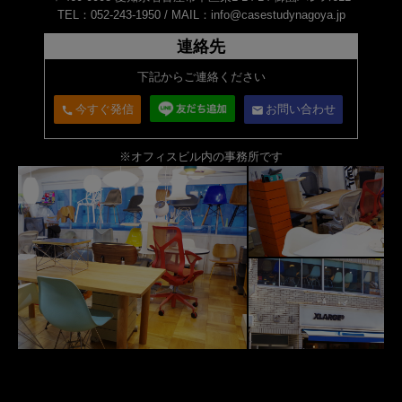
TEL：052-243-1950 /
MAIL：info@casestudynagoya.jp
連絡先
下記からご連絡ください
今すぐ発信
お問い合わせ
call
email
※オフィスビル内の事務所です