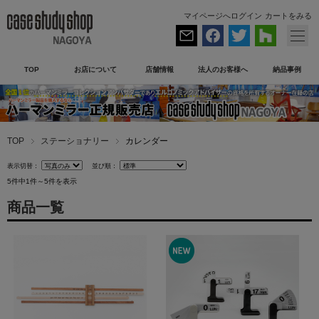
マイページへログイン
カートをみる
TOP
お店について
店舗情報
法人のお客様へ
納品事例
TOP
ステーショナリー
カレンダー
表示切替：
並び順：
5件中1件～5件を表示
商品一覧