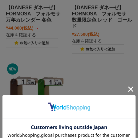
【DANESE ダネーゼ】
【DANESE ダネーゼ】
FORMOSA フォルモサ
FORMOSA フォルモサ
万年カレンダー 各色
数量限定色 レッド ゴール
ド
¥44,000
(税込)
～
¥27,500
(税込)
在庫を確認する
在庫を確認する
【DANESE】 TIMOR ティ
モール 数量限定カラー「グ