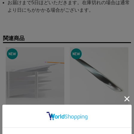
お届けまで5日ほどいただきます。在庫切れの場合は通常
より日にちがかかる場合がございます。
関連商品
【DANESE/ダネーゼ】 ス
【DANESE/ダネーゼ】 ア
マトラ SUMATRA ペーパ
メラント AMELAND ペー
ートレー
パーナイフ
¥16,500
(税込)
¥14,300
(税込)