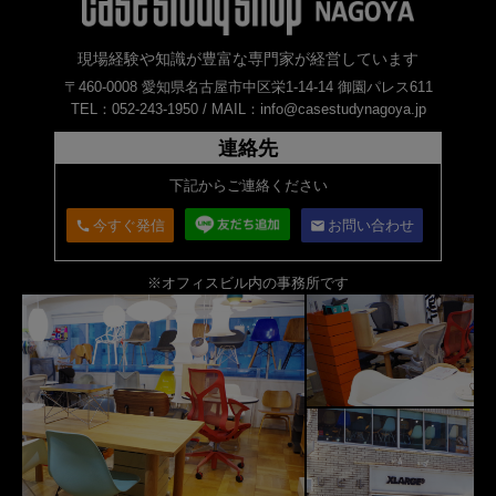
現場経験や知識が豊富な専門家が経営しています
〒460-0008 愛知県名古屋市中区栄1-14-14 御園パレス611
TEL：052-243-1950 /
MAIL：info@casestudynagoya.jp
連絡先
下記からご連絡ください
今すぐ発信
お問い合わせ
call
email
※オフィスビル内の事務所です