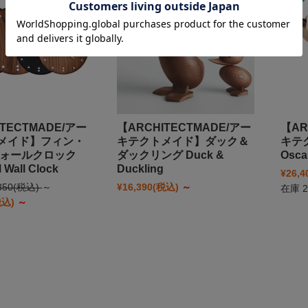
TECTMADE/アー
【ARCHITECTMADE/アー
【AR
メイド】フィン・
キテクトメイド】ダック＆
キテ
ウォールクロック
ダックリング Duck &
Osca
l Wall Clock
Duckling
¥26,4
350
(税込)
～
¥16,390
(税込)
～
在庫 2
税込)
～