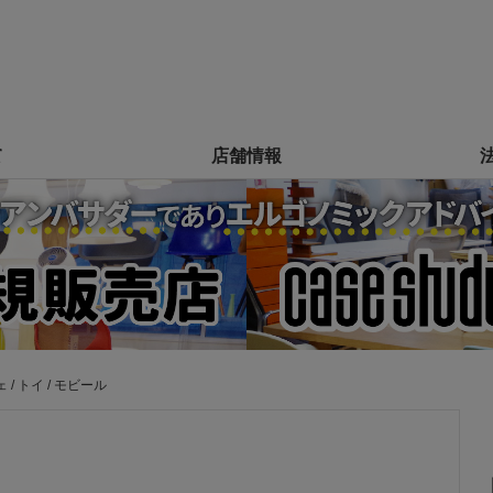
て
店舗情報
 / トイ / モビール