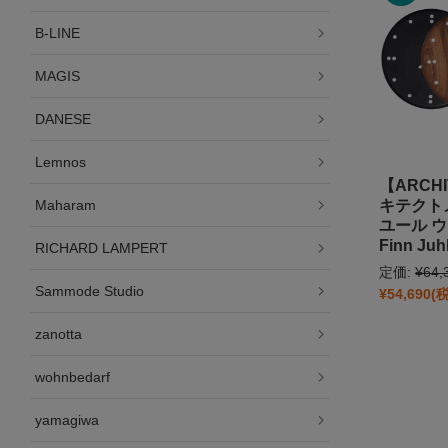
B-LINE
MAGIS
DANESE
Lemnos
【ARCHI
Maharam
キテクト
ユール 
Finn Juh
RICHARD LAMPERT
定価:
¥64,
Sammode Studio
¥54,690
(
zanotta
wohnbedarf
yamagiwa