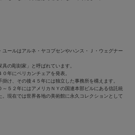
・ユールはアルネ・ヤコブセンやハンス・Ｊ・ウェグナー
家具の彫刻家」と呼ばれています。
４０年にペリカンチェアを発表。
手掛け、その後４５年には独立した事務所を構えます。
０～５２年にはアメリカＮＹの国連本部ビルにある信託統
た。現在では世界各地の美術館に永久コレクションとして