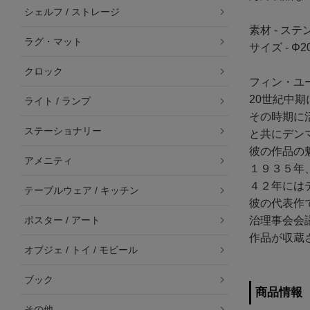
シェルフ / ストレージ
素材 - ス
ラグ・マット
サイズ - Φ20
クロック
フィン・ユ
20世紀中
ライト / ランプ
その時期に
ステーショナリー
と共にデン
彼の作品の
アメニティ
１９３５年
４２年には
テーブルウェア / キッチン
彼の代表作
治理事会会
ポスター / アート
作品が収蔵
オブジェ / トイ / モビール
ブック
商品情報
その他