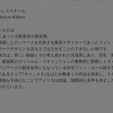
テンレススチール
cm or Φ30cm
ールとは
期にあった北欧家具の黄金期。
活躍したデンマークを代表する家具デザイナーであったフィン
マークデザインを語る上では欠かすことのできない人物です。
魅力は、美しい曲線とその考え抜かれた完成美にあり、別名「
、建築家のヴィヘルム・ラオリッツェンの事務所に勤務し１９
デンマークの観光名所にもなっている自宅フィン・ユール邸を
であるチェア｢Ｎｏ，４５｣をはじめ数多くの作品を発表し、５
議場を手掛けたことでアメリカは勿論、国際的な名声を得まし
されています。