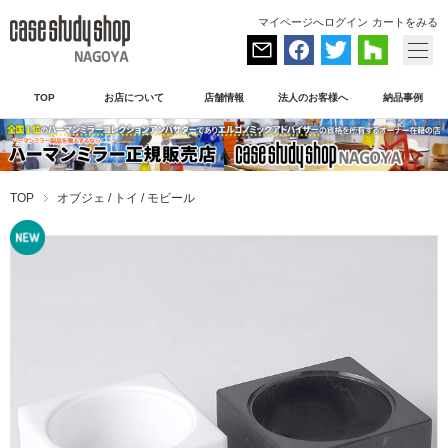
マイページへログイン
カートをみる
TOP
お店について
店舗情報
法人のお客様へ
納品事例
TOP
オブジェ / トイ / モビール