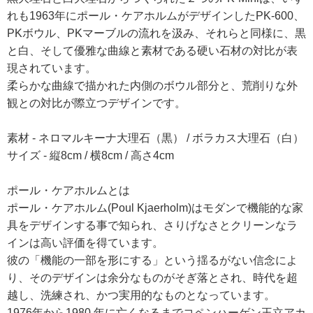
れも1963年にポール・ケアホルムがデザインしたPK-600、
PKボウル、PKマーブルの流れを汲み、それらと同様に、黒
と白、そして優雅な曲線と素材である硬い石材の対比が表
現されています。
柔らかな曲線で描かれた内側のボウル部分と、荒削りな外
観との対比が際立つデザインです。
素材 - ネロマルキーナ大理石（黒） / ボラカス大理石（白）
サイズ - 縦8cm / 横8cm / 高さ4cm
ポール・ケアホルムとは
ポール・ケアホルム(Poul Kjaerholm)はモダンで機能的な家
具をデザインする事で知られ、さりげなさとクリーンなラ
インは高い評価を得ています。
彼の「機能の一部を形にする」という揺るがない信念によ
り、そのデザインは余分なものがそぎ落とされ、時代を超
越し、洗練され、かつ実用的なものとなっています。
1976年から1980 年に亡くなるまでコペンハーゲン王立アカ