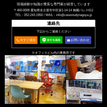
現場経験や知識が豊富な専門家が経営しています
〒460-0008 愛知県名古屋市中区栄1-14-14 御園パレス611
TEL：052-243-1950 /
MAIL：info@casestudynagoya.jp
連絡先
下記からご連絡ください
今すぐ発信
お問い合わせ
call
email
※オフィスビル内の事務所です