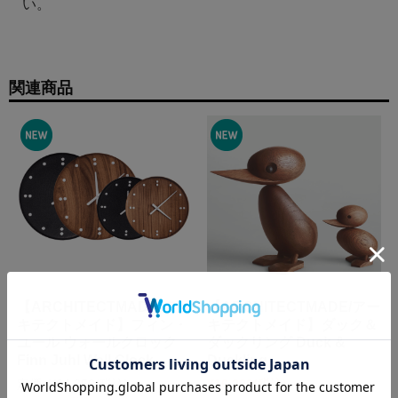
い。
関連商品
【ARCHITECTMADE/アー
【ARCHITECTMADE/アー
キテクトメイド】フィン・
キテクトメイド】ダック＆
ユール ウォールクロック
ダックリング Duck &
Finn Juhl Wall Clock
Duckling
定価:
¥64,350
(税込)
～
¥16,390
(税込)
～