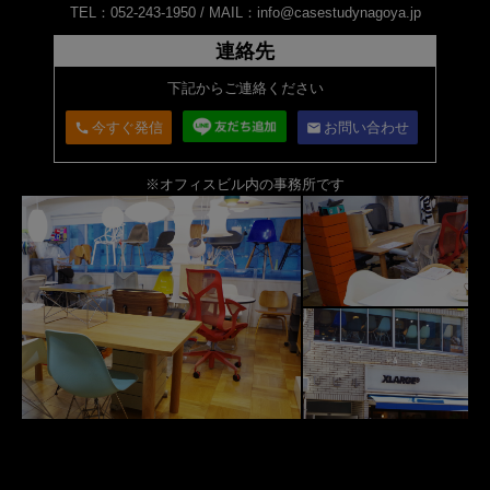
TEL：052-243-1950 /
MAIL：info@casestudynagoya.jp
連絡先
下記からご連絡ください
今すぐ発信
お問い合わせ
call
email
※オフィスビル内の事務所です