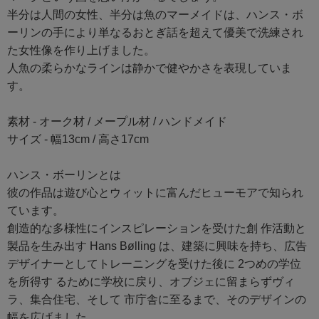
半分は人間の女性、半分は魚のマーメイドは、ハンス・ボ
ーリンの手により単なるおとぎ話を超えて優美で洗練され
た女性像を作り上げました。
人魚の柔らかなラインは静かで健やかさを表現していま
す。
素材 - オーク材 / メープル材 / ハンドメイド
サイズ - 幅13cm / 高さ17cm
ハンス・ボーリンとは
彼の作品は遊び心とウィットに富んだヒューモアで知られ
ています。
創造的な多様性にインスピレーションを受けた創 作活動と
製品を生み出す Hans Bølling は、建築に興味を持ち、広告
デザイナーとしてトレーニングを受けた後に 2つめの学位
を所得す るために学校に戻り、オブジェに留まらずヴィ
ラ、集合住宅、そして 市庁舎に至るまで、そのデザインの
幅を広げました。