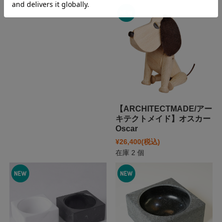
¥54,690
(税込)
～
【ARCHITECTMADE/アー
キテクトメイド】オスカー
Oscar
¥26,400
(税込)
在庫 2 個