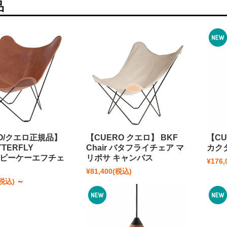
品
O/クエロ正規品】
【CUERO クエロ】 BKF
【C
TTERFLY
Chair バタフライチェア マ
カクタ
R ビーケーエフチェ
リポサ キャンバス
¥176,
¥81,400
(税込)
(税込)
～