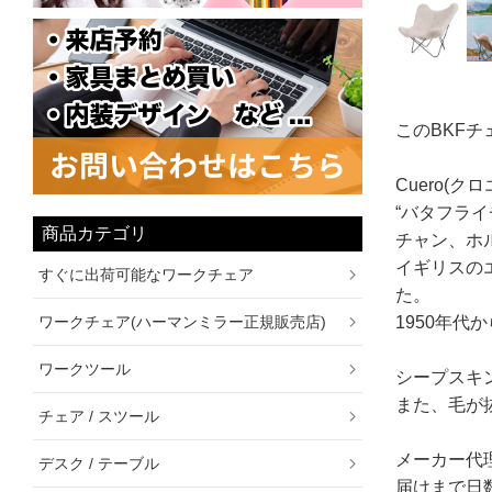
このBKF
Cuero(
“バタフラ
商品カテゴリ
チャン、ホ
イギリスの
すぐに出荷可能なワークチェア
た。
ワークチェア(ハーマンミラー正規販売店)
1950年
ワークツール
シープスキ
また、毛が
チェア / スツール
メーカー代
デスク / テーブル
届けまで日