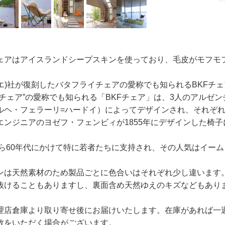
チェアはアイスランドシープスキンを使っており、毛皮がモフモ
クロエ)社が復刻したバタフライチェアの愛称でも知られるBKFチ
イチェア”の愛称でも知られる「BKFチェア」は、3人のアルゼ
ルヘ・フェラーリ=ハードイ）によってデザインされ、それぞれ
エンジニアのヨゼフ・フェンビィが1855年にデザインした椅子
代から60年代にかけて特に若者たちに支持され、その人気はイー
ンは天然素材のため製品ごとに色合いはそれぞれ少し違います
抜けることもありますし、裏面含め天然ゆえのキズなどもあり
理店倉庫より取り寄せ後にお届けいたします。在庫があれば一
数をいただく場合がございます。