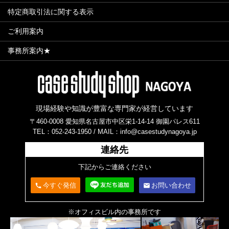
特定商取引法に関する表示
ご利用案内
事務所案内★
現場経験や知識が豊富な専門家が経営しています
〒460-0008 愛知県名古屋市中区栄1-14-14 御園パレス611
TEL：052-243-1950 /
MAIL：info@casestudynagoya.jp
連絡先
下記からご連絡ください
今すぐ発信
お問い合わせ
call
email
※オフィスビル内の事務所です