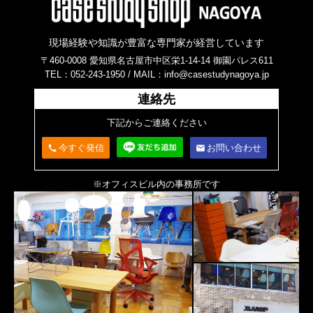
現場経験や知識が豊富な専門家が経営しています
〒460-0008 愛知県名古屋市中区栄1-14-14 御園パレス611
TEL：052-243-1950 /
MAIL：info@casestudynagoya.jp
連絡先
下記からご連絡ください
今すぐ発信
お問い合わせ
call
email
※オフィスビル内の事務所です