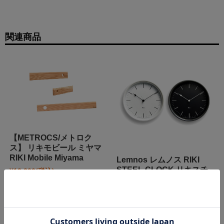
関連商品
【METROCS/メトロク
ス】 リキモビール ミヤマ
RIKI Mobile Miyama
Lemnos レムノス RIKI
STEEL CLOCK リキスチ
¥13,200
(税込)
～
ールクロック (電波時計)
在庫切れ
定価:
¥16,500
(税込)
¥0
(税込)
在庫切れ