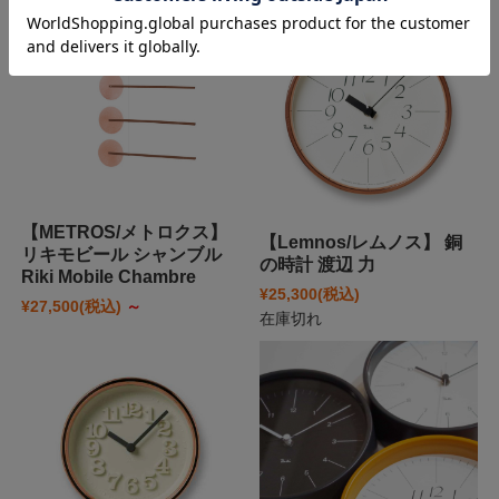
【METROS/メトロクス】
【Lemnos/レムノス】 銅
リキモビール シャンブル
の時計 渡辺 力
Riki Mobile Chambre
¥25,300
(税込)
¥27,500
(税込)
～
在庫切れ