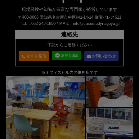
現場経験や知識が豊富な専門家が経営しています
〒460-0008 愛知県名古屋市中区栄1-14-14 御園パレス611
TEL：052-243-1950 /
MAIL：info@casestudynagoya.jp
連絡先
下記からご連絡ください
今すぐ発信
お問い合わせ
call
email
※オフィスビル内の事務所です