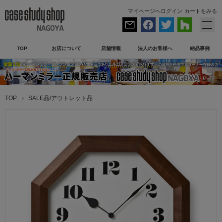
マイページへログイン
カートをみる
TOP
お店について
店舗情報
法人のお客様へ
納品事例
TOP
SALE品/アウトレット品