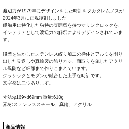
渡辺力が1979年にデザインをした時計をタカタレムノスが
2024年3月に正規復刻しました。
船舶用に特化した独特の雰囲気を持つマリンクロックを、
インテリアとして渡辺力の解釈によりデザインされていま
す。
段差を生かしたステンレス絞り加工の枠体とアルミを削り
出した見返しや真鍮製の飾りネジ、面取りを施したアクリ
ル風防など細部まで作りこまれています。
クラシックとモダンが融合した上手な時計です。
文字盤は二つあります。
寸法:φ169×d69mm 重量:610g
素材:ステンレススチール、真鍮、アクリル
商品情報