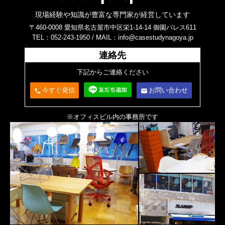
現場経験や知識が豊富な専門家が経営しています
〒460-0008 愛知県名古屋市中区栄1-14-14 御園パレス611
TEL：052-243-1950 /
MAIL：info@casestudynagoya.jp
連絡先
下記からご連絡ください
今すぐ発信
お問い合わせ
call
email
※オフィスビル内の事務所です