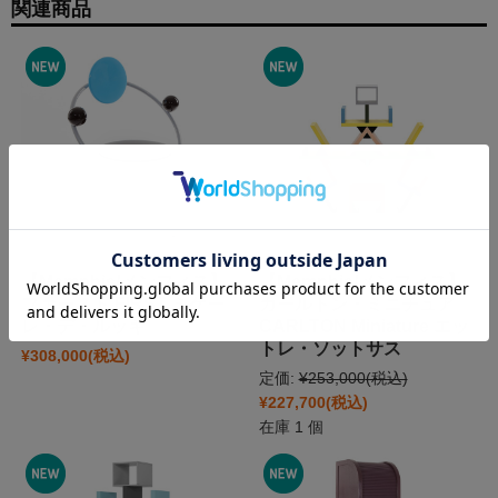
関連商品
【Memphis/メンフィス】
【Memphis/メンフィス】
ファースト FIRST ミケー
カールトン・ミニチュア
レ・デ・ルッキ
CARLTON Miniature エッ
トレ・ソットサス
¥308,000
(税込)
定価:
¥253,000
(税込)
¥227,700
(税込)
在庫 1 個