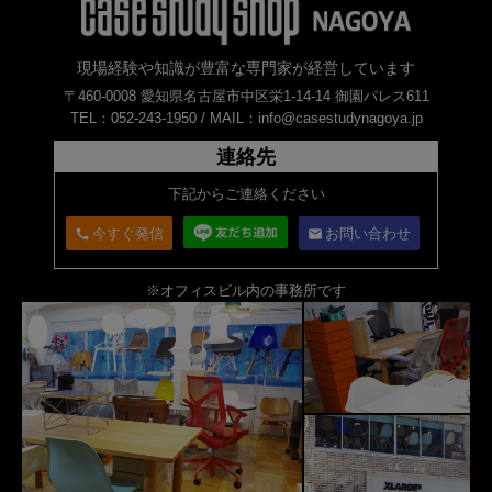
現場経験や知識が豊富な専門家が経営しています
〒460-0008 愛知県名古屋市中区栄1-14-14 御園パレス611
TEL：052-243-1950 /
MAIL：info@casestudynagoya.jp
連絡先
下記からご連絡ください
今すぐ発信
お問い合わせ
call
email
※オフィスビル内の事務所です