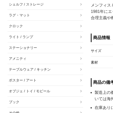
シェルフ / ストレージ
メンフィス /
1981年
ラグ・マット
合理主義や
クロック
ライト / ランプ
商品情報
ステーショナリー
サイズ
アメニティ
素材
テーブルウェア / キッチン
ポスター / アート
商品の備
オブジェ / トイ / モビール
製造上の
いては海
ブック
在庫あり
その他