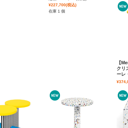
¥227,700
(税込)
在庫 1 個
【Me
クリス
ーレ
¥374,