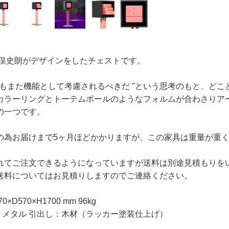
に倉俣史朗がデザインをしたチェストです。
ともまた機能として考慮されるべきだ "という思考のもと、ど
カラーリングとトーテムポールのようなフォルムが合わさりア
の一つです。
の為お届けまで5ヶ月ほどかかりますが、この家具は重量が重
れてご注文できるようになっていますが送料は別途見積もりを
送料についてはお見積りしますのでご連絡ください。
0×D570×H1700 mm 96kg
体：メタル 引出し：木材（ラッカー塗装仕上げ）