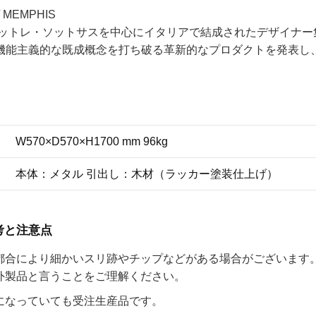
 MEMPHIS
にエットレ・ソットサスを中心にイタリアで結成されたデザイナー
機能主義的な既成概念を打ち破る革新的なプロダクトを発表し
W570×D570×H1700 mm 96kg
本体：メタル 引出し：木材（ラッカー塗装仕上げ）
考と注意点
都合により細かいスリ跡やチップなどがある場合がございます
外製品と言うことをご理解ください。
になっていても受注生産品です。