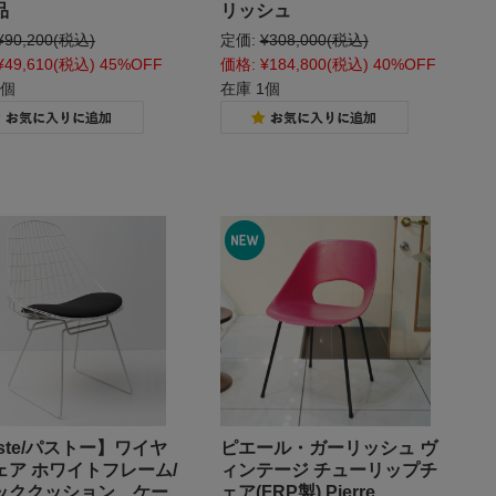
品
リッシュ
¥90,200
(税込)
定価:
¥308,000
(税込)
¥49,610
(税込)
45%OFF
価格:
¥184,800
(税込)
40%OFF
1個
在庫 1個
ste/パストー】ワイヤ
ピエール・ガーリッシュ ヴ
ェア ホワイトフレーム/
ィンテージ チューリップチ
ッククッション ケー
ェア(FRP製) Pierre