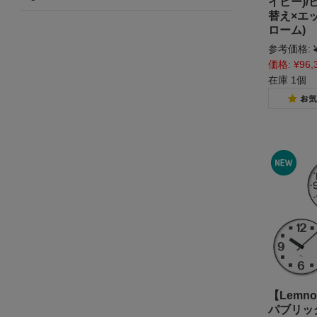
イビー)
替え×エ
ローム)
個人情報の取り扱いについて
参考価格:
特定商取引法に関する表示
ご利用案内
価格:
¥96,
事務所案内★
在庫 1個
【Lemn
パブリック