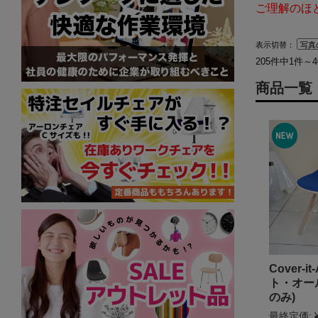
ご理解のほ
表示切替：
205件中1件～
商品一覧
Cover-i
ト・オール
のみ)
最終定価: