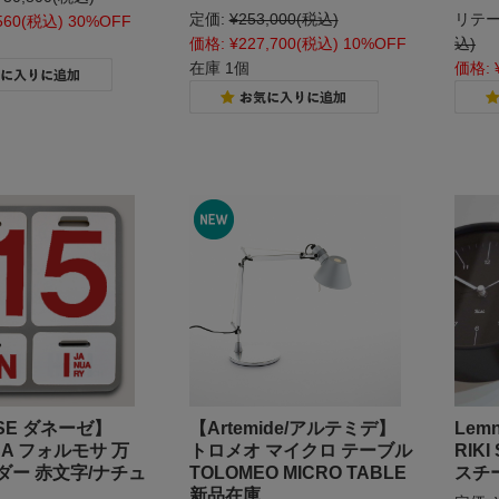
定価:
¥253,000
(税込)
リテー
560
(税込)
30%OFF
価格:
¥227,700
(税込)
10%OFF
込)
在庫 1個
価格:
SE ダネーゼ】
【Artemide/アルテミデ】
Lem
SA フォルモサ 万
トロメオ マイクロ テーブル
RIKI
ダー 赤文字/ナチュ
TOLOMEO MICRO TABLE
スチ
新品在庫