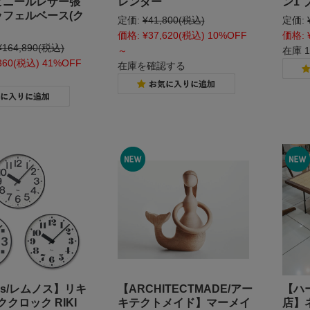
/ビニールレザー張
レンダー
ン1 
ッフェルベース(ク
定価:
¥41,800
(税込)
定価:
価格:
¥37,620
(税込)
10%OFF
価格:
¥164,890
(税込)
～
在庫 
360
(税込)
41%OFF
在庫を確認する
os/レムノス】リキ
【ARCHITECTMADE/アー
【ハ
クロック RIKI
キテクトメイド】マーメイ
店】