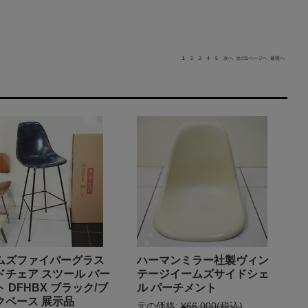
1
2
3
4
5
次へ
次の5ページへ
最後へ
ムズファイバーグラス
ハーマンミラー社製ヴィン
ドチェア スツール バー
テージイームズサイドシェ
 DFHBX ブラック/ブ
ル パーチメント
クベース 展示品
元の価格:
¥66,000
(税込)