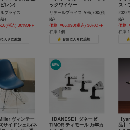
ピレン)
ックワイヤー
ス・
ルプライス:
リテールプライス:
¥95,700
(税
202
税込)
込)
込)
510
(税込)
30%OFF
価格:
¥66,990
(税込)
30%OFF
価格:
在庫 1個
在庫 
 MIller ヴィンテー
【DANESE】ダネーゼ
【ya
ズサイドシェル(ネ
TIMOR ティモール 万年カ
品】 