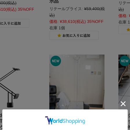
示品
400
(税込)
リテー
リテールプライス:
¥59,400
(税
610
(税込)
35%OFF
込)
込)
価格:
価格:
¥38,610
(税込)
35%OFF
在庫 
在庫 1個
mide/アルテミデ】
DANESE ダネーゼ
【マ
TIZIO デスクライ
HUMPHERY BASIC ハンフ
ルウ
ゲンランプ) 展示
リーベーシック ライトグレ
Stee