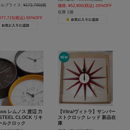
ルプライス:
¥172,700
(税
価格:
¥52,800
(税込)
20%OFF
在庫 1個
¥77,715
(税込)
55%OFF
nos レムノス 渡辺 力
【Vitra/ヴィトラ】サンバー
 STEEL CLOCK リキ
ストクロック レッド 新品在
ールクロック
庫