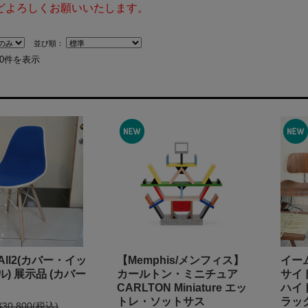
どよろしくお願いいたします。
並び順：
40件を表示
t-All2(カバー・イッ
【Memphis/メンフィス】
イー
) 展示品 (カバー
カールトン・ミニチュア
サイ
CARLTON Miniature エッ
ハイト
トレ・ソットサス
ラッ
¥30,800
(税込)