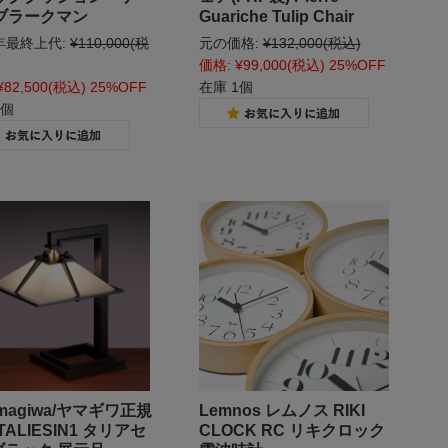
ブラークマン
Guariche Tulip Chair
2年最終上代:
¥110,000
(税
元の価格:
¥132,000
(税込)
価格:
¥99,000
(税込)
25%OFF
¥82,500
(税込)
25%OFF
在庫 1個
1個
magiwa/ヤマギワ正規
Lemnos レムノス RIKI
TALIESIN1 タリアセ
CLOCK RC リキクロック