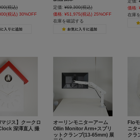
定価:
000
(税込)
定価:
¥69,300
(税込)
価格:
800
(税込)
30%OFF
価格:
¥51,975
(税込)
25%OFF
在庫
在庫を確認する
S/マジス】クークロ
オーリンモニターアーム
Flo
Clock 深澤直人 撮
Ollin Monitor Arm+スプリ
ニタ
ットクランプ(13-65mm) 展
クラ