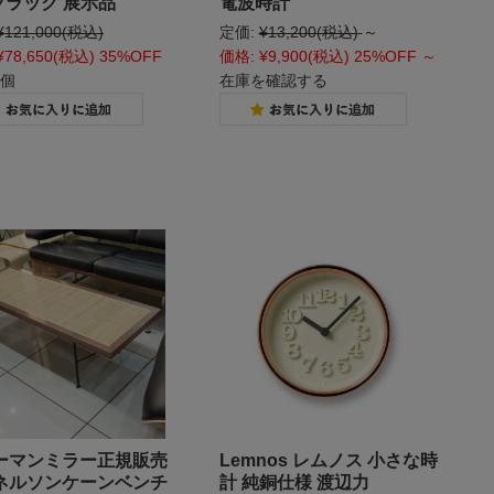
ブラック 展示品
電波時計
¥121,000
(税込)
定価:
¥13,200
(税込)
～
¥78,650
(税込)
35%OFF
価格:
¥9,900
(税込)
25%OFF
～
1個
在庫を確認する
ーマンミラー正規販売
Lemnos レムノス 小さな時
ネルソンケーンベンチ
計 純銅仕様 渡辺力