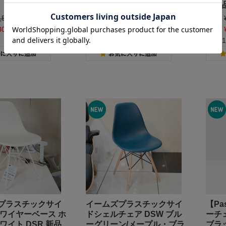
ー 展示品
展示
,500
(税込)
定価:
¥97,900
(税込)
定価:
300
(税込)
40%OFF
価格:
¥58,740
(税込)
40%OFF
価格:
在庫 1個
在庫 
プラスチックサイ
イームズプラスチックサイ
【Pa
 ワイヤーベース ホ
ドシェルチェア DSW ブル
ーチ
ワイト DSR 新品
ーグリーン/メープル・ブラ
ブラ